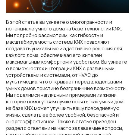
В этой статье вы узнаете о многогранности и
потенциале умного дома на базе технологии KNX.
Мы подробно рассмотрим, как гибкость и
масштабируемость системы KNX позволяют
создавать уникальные и адаптивные решения для
каждого дома, обеспечивая его жителей
максимальным комфортом и удобством. Вы узнаете
о возможностях интеграции KNX с различными
устройствами и системами, от HVAC до
мультимедиа, что открывает перед владельцами
умных домов поистине безграничные возможности.
Мы поделимся наглядными примерами из жизни,
которые помогут вам лучше понять, как умный дом
на базе KNX может улучшить вашу повседневную
жизнь, сделать ее более удобной, безопасной и
энергоэффективной. Также в статье приведен
раздел с ответами на часто задаваемые вопросы,
где вы найдете много полезной и актуальной